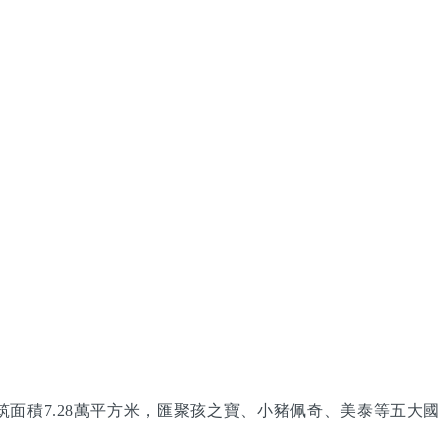
面積7.28萬平方米，匯聚孩之寶、小豬佩奇、美泰等五大國