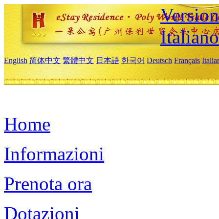
Version
Italiano
English
简体中文
繁體中文
日本語
한국어
Deutsch
Français
Itali
Home
Informazioni
Prenota ora
Dotazioni