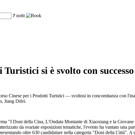
?
notti
 Turistici si è svolto con succes
orso Cinese per i Prodotti Turistici — svoltosi in concomitanza con l'in
, Jiang Difei.
 tema "I Doni della Cina, L'Ondata Montante di Xiaoxiang e la Giovane
atterizzato da svariate esposizioni tematiche, l'evento ha vantato una pa
, presentando oltre 630 candidature nella categoria "Doni della Città". 