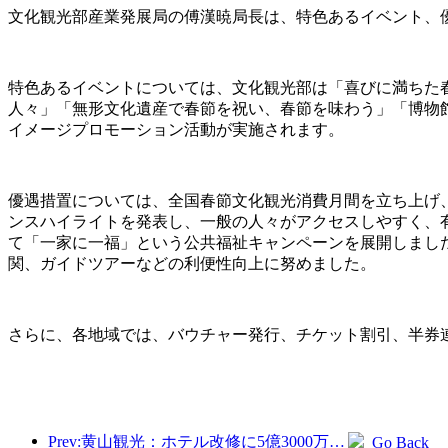
文化観光部産業発展局の傅漢暁局長は、特色あるイベント、
特色あるイベントについては、文化観光部は「喜びに満ちた春
人々」「無形文化遺産で春節を祝い、春節を味わう」「博物館
イメージプロモーション活動が実施されます。
優遇措置については、全国春節文化観光消費月間を立ち上げ
ンスハイライトを発表し、一般の人々がアクセスしやすく、
て「一家に一福」という公共福祉キャンペーンを展開しまし
関、ガイドツアーなどの利便性向上に努めました。
さらに、各地域では、バウチャー発行、チケット割引、半券連
Prev:黄山観光：ホテル改修に5億3000万元を投資する計画
Go Back