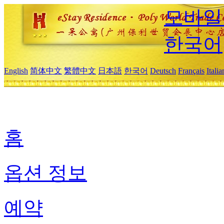
모바일
한국어
English
简体中文
繁體中文
日本語
한국어
Deutsch
Français
Itali
홈
옵션 정보
예약