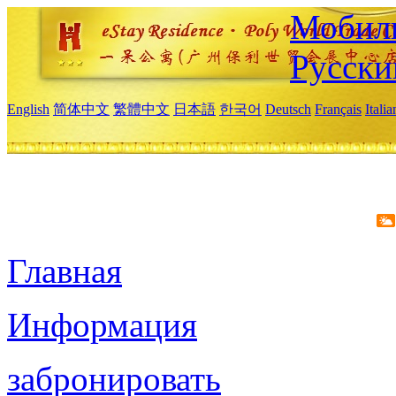
Мобиль
Русски
English
简体中文
繁體中文
日本語
한국어
Deutsch
Français
Itali
Главная
Информация
забронировать