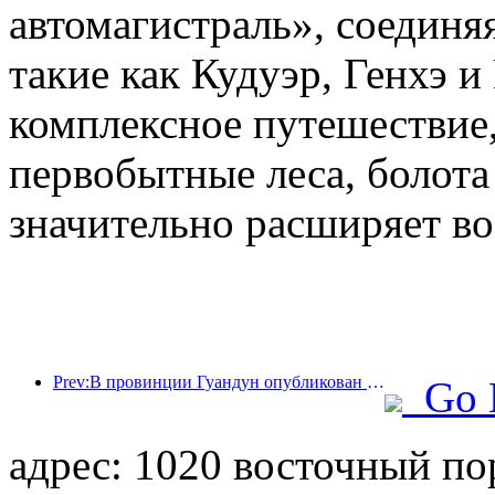
автомагистраль», соединя
такие как Кудуэр, Генхэ и
комплексное путешествие,
первобытные леса, болота
значительно расширяет во
Prev:В провинции Гуандун опубликован план расширения мощностей сферы услуг для превращения Большого залива в туристический центр мирового класса.
Go 
адрес: 1020 восточный п