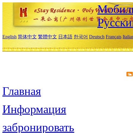
Мобиль
Русски
English
简体中文
繁體中文
日本語
한국어
Deutsch
Français
Itali
Главная
Информация
забронировать