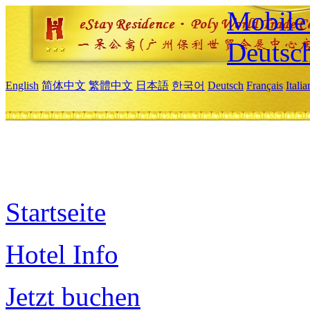
Mobile 
Deutsc
English
简体中文
繁體中文
日本語
한국어
Deutsch
Français
Itali
Startseite
Hotel Info
Jetzt buchen