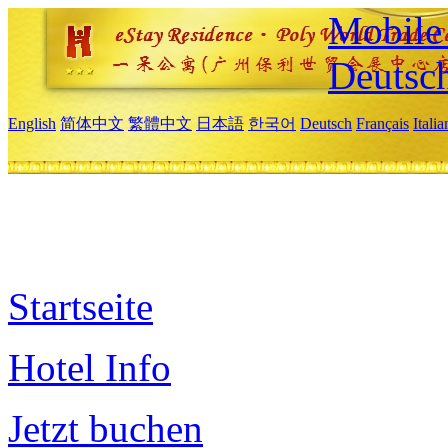
Mobile 
Deutsc
English
简体中文
繁體中文
日本語
한국어
Deutsch
Français
Itali
Startseite
Hotel Info
Jetzt buchen