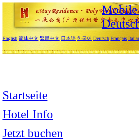
Mobile 
Deutsc
English
简体中文
繁體中文
日本語
한국어
Deutsch
Français
Itali
Startseite
Hotel Info
Jetzt buchen