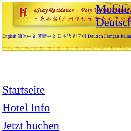
Mobile 
Deutsc
English
简体中文
繁體中文
日本語
한국어
Deutsch
Français
Itali
Startseite
Hotel Info
Jetzt buchen