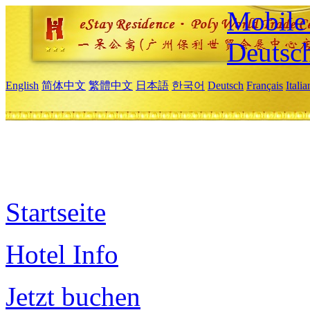
Mobile 
Deutsc
English
简体中文
繁體中文
日本語
한국어
Deutsch
Français
Itali
Startseite
Hotel Info
Jetzt buchen