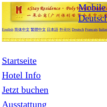
Mobile 
Deutsc
English
简体中文
繁體中文
日本語
한국어
Deutsch
Français
Itali
Startseite
Hotel Info
Jetzt buchen
Ausstattung