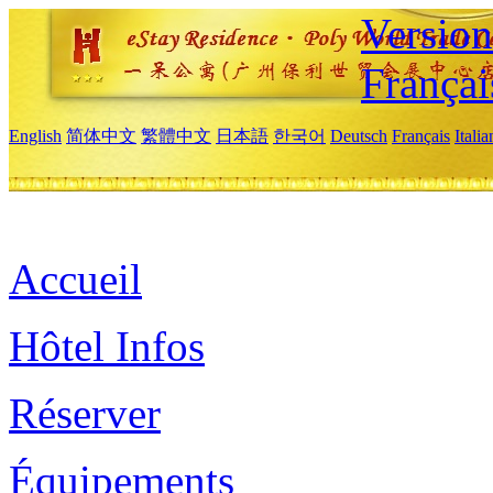
Versio
Françai
English
简体中文
繁體中文
日本語
한국어
Deutsch
Français
Itali
Accueil
Hôtel Infos
Réserver
Équipements