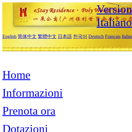
Version
Italiano
English
简体中文
繁體中文
日本語
한국어
Deutsch
Français
Itali
Home
Informazioni
Prenota ora
Dotazioni