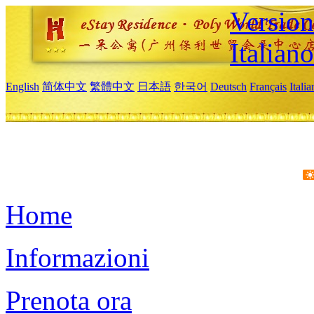
Version
Italiano
English
简体中文
繁體中文
日本語
한국어
Deutsch
Français
Itali
Home
Informazioni
Prenota ora